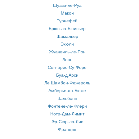
Шуази-ле-Руа
Макон
Турнефей
Брюэ-ла-Бюисьер
Шамальер
Экюли
Жуанвиль-ле-Пон
Лонь
Сен-Брис-Су-Форе
Буа-д'Арси
Ле Шамбон-Фежероль
Амберье-ан-Бюже
Вальбонн
Фонтене-ле-Флери
Нотр-Дам-Лимит
Эр-Сюр-ла-Лис
Франция