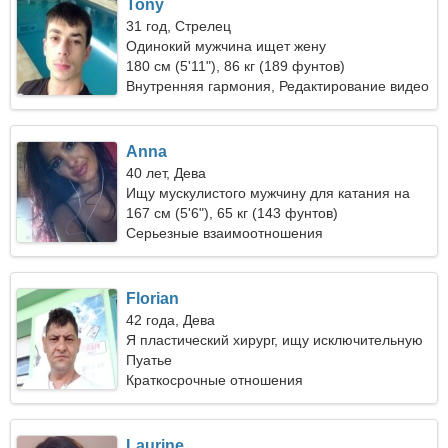
Tony
31 год, Стрелец
Одинокий мужчина ищет жену
180 см (5'11"), 86 кг (189 фунтов)
Внутренняя гармония, Редактирование видео
Anna
40 лет, Дева
Ищу мускулистого мужчину для катания на
лыжах
167 см (5'6"), 65 кг (143 фунтов)
Серьезные взаимоотношения
Florian
42 года, Дева
Я пластический хирург, ищу исключительную
женщину
Пуатье
Краткосрочные отношения
Laurine