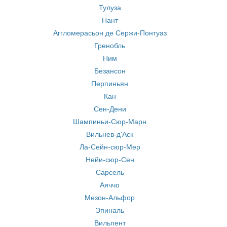
Тулуза
Нант
Аггломерасьон де Сержи-Понтуаз
Гренобль
Ним
Безансон
Перпиньян
Кан
Сен-Дени
Шампиньи-Сюр-Марн
Вильнев-д'Аск
Ла-Сейн-сюр-Мер
Нейи-сюр-Сен
Сарсель
Аяччо
Мезон-Альфор
Эпиналь
Вильпент