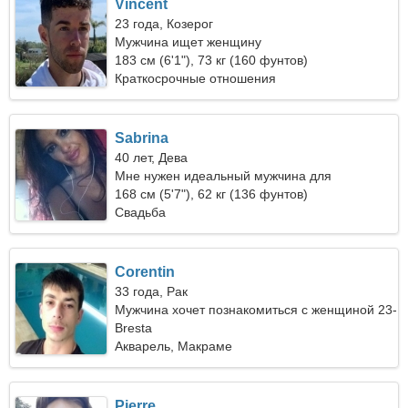
Vincent
23 года, Козерог
Мужчина ищет женщину
183 см (6'1"), 73 кг (160 фунтов)
Краткосрочные отношения
Sabrina
40 лет, Дева
Мне нужен идеальный мужчина для
развлечения
168 см (5'7"), 62 кг (136 фунтов)
Свадьба
Corentin
33 года, Рак
Мужчина хочет познакомиться с женщиной 23-
31
Bresta
Акварель, Макраме
Pierre