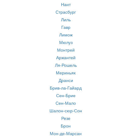
Нант
Страсбург
Лиль
Гавр
Лимож
Мюлуз
Монтрей
Аржантей
Ля-Рошель
Мериньяк
Дранси
Брив-ла-Гайард
Сен-Брие
Сен-Мало
Шалон-сюр-Сон
Резе
Брон
Мон-де-Марсан