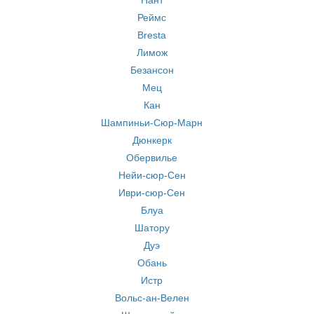
Нант
Реймс
Bresta
Лимож
Безансон
Мец
Кан
Шампиньи-Сюр-Марн
Дюнкерк
Обервилье
Нейи-сюр-Сен
Иври-сюр-Сен
Блуа
Шатору
Дуэ
Обань
Истр
Вольс-ан-Велен