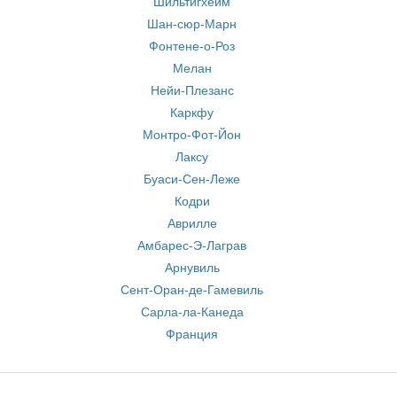
Шильтигхейм
Шан-сюр-Марн
Фонтене-о-Роз
Мелан
Нейи-Плезанс
Каркфу
Монтро-Фот-Йон
Лаксу
Буаси-Сен-Леже
Кодри
Аврилле
Амбарес-Э-Лаграв
Арнувиль
Сент-Оран-де-Гамевиль
Сарла-ла-Канеда
Франция