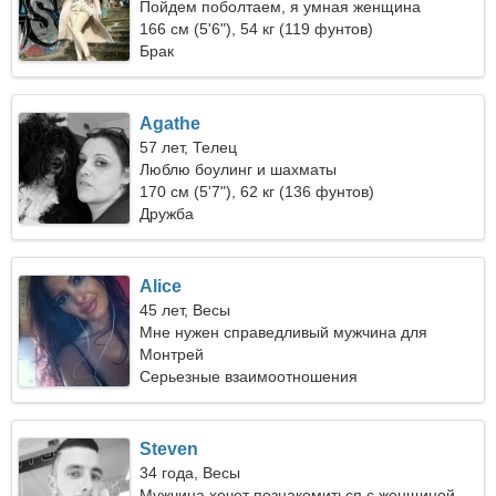
Пойдем поболтаем, я умная женщина
166 см (5'6"), 54 кг (119 фунтов)
Брак
Agathe
57 лет, Телец
Люблю боулинг и шахматы
170 см (5'7"), 62 кг (136 фунтов)
Дружба
Alice
45 лет, Весы
Мне нужен справедливый мужчина для
кемпинга
Монтрей
Серьезные взаимоотношения
Steven
34 года, Весы
Мужчина хочет познакомиться с женщиной