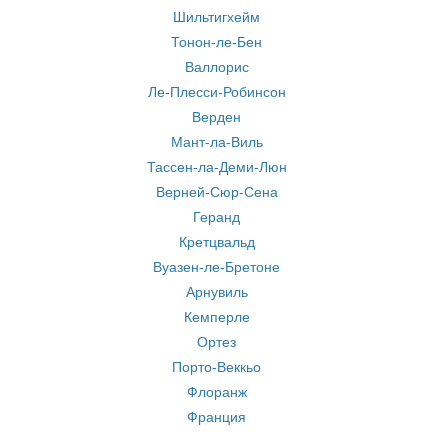
Шильтигхейм
Тонон-ле-Бен
Валлорис
Ле-Плесси-Робинсон
Верден
Мант-ла-Виль
Тассен-ла-Деми-Люн
Верней-Сюр-Сена
Геранд
Кретцвальд
Вуазен-ле-Бретоне
Арнувиль
Кемперле
Ортез
Порто-Веккьо
Флоранж
Франция