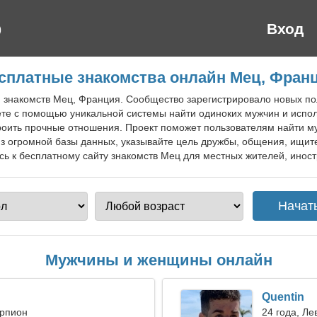
Вход
сплатные знакомства онлайн Мец, Фран
йн знакомств Мец, Франция. Сообщество зарегистрировало новых по
те с помощью уникальной системы найти одиноких мужчин и испо
роить прочные отношения. Проект поможет пользователям найти м
з огромной базы данных, указывайте цель дружбы, общения, ищите
ь к бесплатному сайту знакомств Мец для местных жителей, иност
Мужчины и женщины онлайн
Quentin
орпион
24 года, Ле