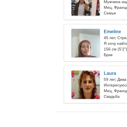
Мужчина ищ
Мец, Франц
Семья
Emeline
45 лет, Стр
Я хочу найт
156 см (5'2"
Брак
Laura
59 лет, Дева
Интересуюс
Мец, Франц
Свадьба