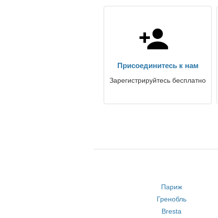
Присоединитесь к нам
Зарегистрируйтесь бесплатно
Париж
Гренобль
Bresta