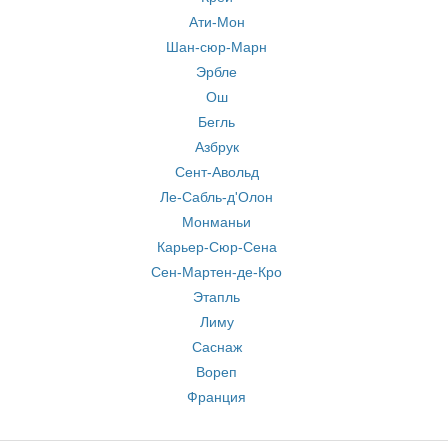
Ати-Мон
Шан-сюр-Марн
Эрбле
Ош
Бегль
Азбрук
Сент-Авольд
Ле-Сабль-д'Олон
Монманьи
Карьер-Сюр-Сена
Сен-Мартен-де-Кро
Этапль
Лиму
Саснаж
Вореп
Франция