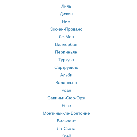
Лиль
Дижон
Ним
Экс-ан-Прованс
Ле-Ман
Виллербан
Перпиньян
Туркуэн
Сартрувиль
Альби
Валансьен
Роан
Савиньи-Сюр-Орж
Резе
Монтиньи-ле-Бретонне
Вильпент
Ла-Сьота
Крей