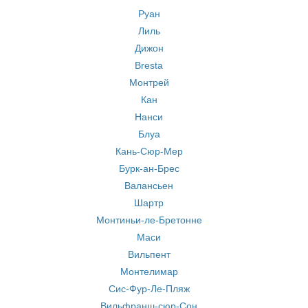
Руан
Лиль
Дижон
Bresta
Монтрей
Кан
Нанси
Блуа
Кань-Сюр-Мер
Бурк-ан-Брес
Валансьен
Шартр
Монтиньи-ле-Бретонне
Маси
Вильпент
Монтелимар
Сис-Фур-Ле-Пляж
Вильфранш-сюр-Сон