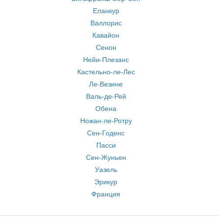
Еланкур
Валлорис
Кавайон
Сенон
Нейи-Плезанс
Кастельно-ле-Лес
Ле-Везине
Валь-де-Рей
Обена
Ножан-ле-Ротру
Сен-Годенс
Пасси
Сен-Жуньен
Уазель
Эрикур
Франция