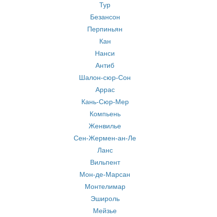
Тур
Безансон
Перпиньян
Кан
Нанси
Антиб
Шалон-сюр-Сон
Аррас
Кань-Сюр-Мер
Компьень
Женвилье
Сен-Жермен-ан-Ле
Ланс
Вильпент
Мон-де-Марсан
Монтелимар
Эшироль
Мейзье