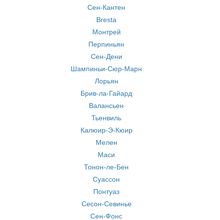
Сен-Кантен
Bresta
Монтрей
Перпиньян
Сен-Дени
Шампиньи-Сюр-Марн
Лорьян
Брив-ла-Гайард
Валансьен
Тьенвиль
Калюир-Э-Кюир
Мелен
Маси
Тонон-ле-Бен
Суассон
Понтуаз
Сесон-Севинье
Сен-Фонс