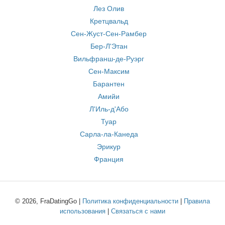
Лез Олив
Кретцвальд
Сен-Жуст-Сен-Рамбер
Бер-Л'Этан
Вильфранш-де-Руэрг
Сен-Максим
Барантен
Амийи
Л'Иль-д'Або
Туар
Сарла-ла-Канеда
Эрикур
Франция
© 2026, FraDatingGo |
Политика конфиденциальности
|
Правила
использования
|
Связаться с нами