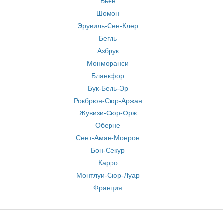
Вьен
Шомон
Эрувиль-Сен-Клер
Бегль
Азбрук
Монморанси
Бланкфор
Бук-Бель-Эр
Рокбрюн-Сюр-Аржан
Жувизи-Сюр-Орж
Оберне
Сент-Аман-Монрон
Бон-Секур
Карро
Монтлуи-Сюр-Луар
Франция