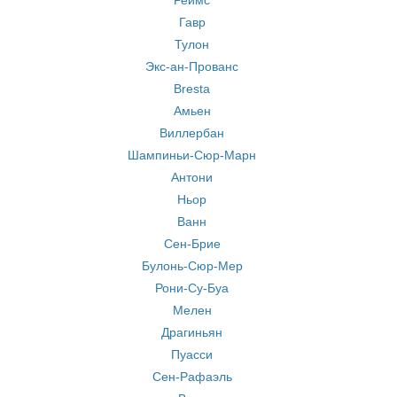
Реймс
Гавр
Тулон
Экс-ан-Прованс
Bresta
Амьен
Виллербан
Шампиньи-Сюр-Марн
Антони
Ньор
Ванн
Сен-Брие
Булонь-Сюр-Мер
Рони-Су-Буа
Мелен
Драгиньян
Пуасси
Сен-Рафаэль