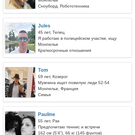
Монпелье
Сноуборд, Робототехника
Jules
45 лет, Телец
Я работаю в полицейском участке, ищу
искреннюю женщину
Монпелье
Краткосрочные отношения
Tom
59 лет, Козерог
Мужчина ищет пожилую леди 52-54
Монпелье, Франция
Семья
Pauline
55 лет, Рак
Предпочитаю теннис и встречи
162 см (5'4"), 66 кг (145 фунтов)