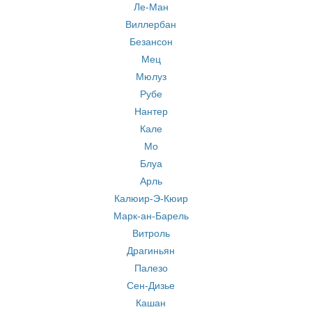
Ле-Ман
Виллербан
Безансон
Мец
Мюлуз
Рубе
Нантер
Кале
Мо
Блуа
Арль
Калюир-Э-Кюир
Марк-ан-Барель
Витроль
Драгиньян
Палезо
Сен-Дизье
Кашан