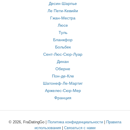
Десин-Шарпье
Ле Пети-Кевийи
Гжан-Местра
Люсе
Туль
Бланкфор
Больбек
Сент-Люс-Сюр-Луар
Динан
Оберне
Пон-де-Кле
Шатонеф-Ле-Мартиг
Аржелес-Сюр-Мер
Франция
© 2026, FraDatingGo |
Политика конфиденциальности
|
Правила
использования
|
Связаться с нами