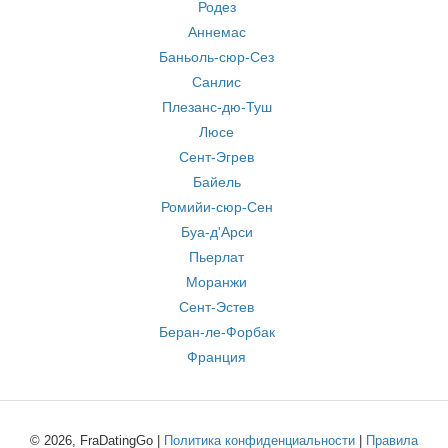
Родез
Аннемас
Баньоль-сюр-Сез
Санлис
Плезанс-дю-Туш
Люсе
Сент-Эгрев
Байель
Ромийи-сюр-Сен
Буа-д'Арси
Пьерлат
Моранжи
Сент-Эстев
Беран-ле-Форбак
Франция
© 2026, FraDatingGo |
Политика конфиденциальности
|
Правила