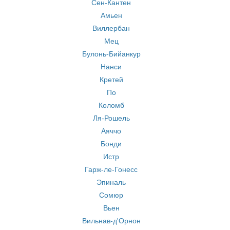
Сен-Кантен
Амьен
Виллербан
Мец
Булонь-Бийанкур
Нанси
Кретей
По
Коломб
Ля-Рошель
Аяччо
Бонди
Истр
Гарж-ле-Гонесс
Эпиналь
Сомюр
Вьен
Вильнав-д'Орнон