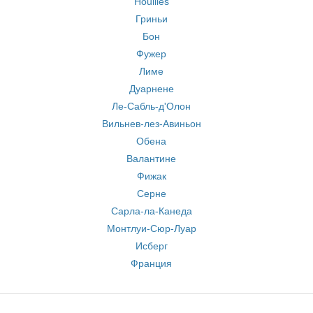
Houilles
Гриньи
Бон
Фужер
Лиме
Дуарнене
Ле-Сабль-д'Олон
Вильнев-лез-Авиньон
Обена
Валантине
Фижак
Серне
Сарла-ла-Канеда
Монтлуи-Сюр-Луар
Исберг
Франция