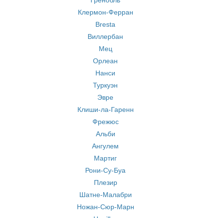
Гренобль
Клермон-Ферран
Bresta
Виллербан
Мец
Орлеан
Нанси
Туркуэн
Эвре
Клиши-ла-Гаренн
Фрежюс
Альби
Ангулем
Мартиг
Рони-Су-Буа
Плезир
Шатне-Малабри
Ножан-Сюр-Марн